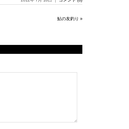
鮎の友釣り
»