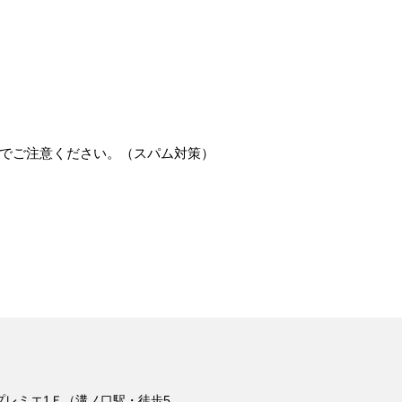
でご注意ください。（スパム対策）
 プレミエ1Ｆ（溝ノ口駅・徒歩5