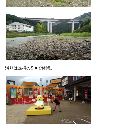
帰りは足柄のS.Aで休憩。