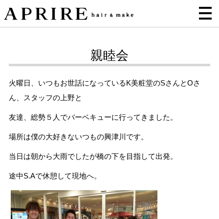
親睦会
火曜日、いつもお世話になっているK美粧堂のSさんとOさ
ん、スタッフの上野と
友達、総勢５人でバーベキューに行ってきました。
場所は僕の大好きないつもの興津川です。
当日は朝から大雨でしたが橋の下を目指して出発。
途中S.Aで休憩して現地へ。