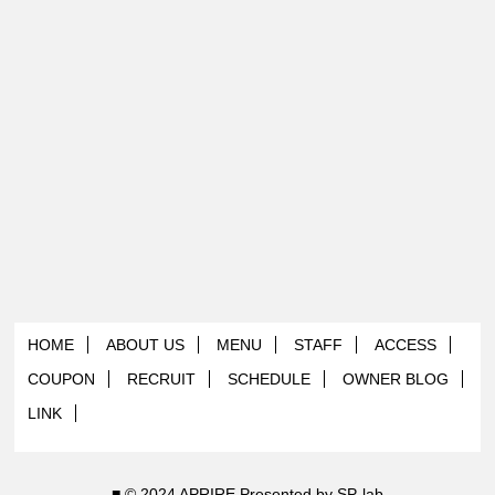
HOME
ABOUT US
MENU
STAFF
ACCESS
COUPON
RECRUIT
SCHEDULE
OWNER BLOG
LINK
■ © 2024 APRIRE Presented by
SP-lab