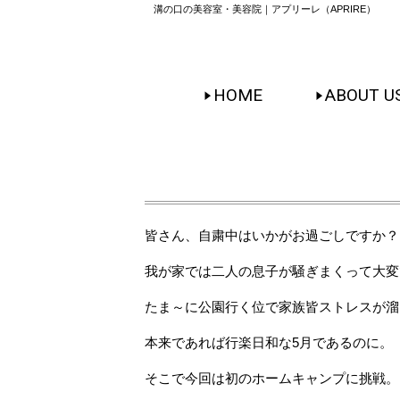
溝の口の美容室・美容院｜アプリーレ（APRIRE）
HOME
ABOUT U
皆さん、自粛中はいかがお過ごしですか？
我が家では二人の息子が騒ぎまくって大変
たま～に公園行く位で家族皆ストレスが溜
本来であれば行楽日和な5月であるのに。
そこで今回は初のホームキャンプに挑戦。